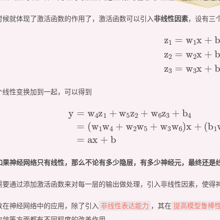
时候就体现了激活函数的作用了，激活函数可以引入
非线性因素
，设有三
z
1
=
w
1
x
+
b
1
z
2
=
w
2
x
+
b
个线性变换加到一起，可以得到
=
w
4
z
1
+
w
5
z
2
+
w
6
z
3
+
b
4
=
(
w
1
w
4
+
w
2
w
5
+
w
3
如果神经网络只有线性，那么不论有多少隐层，有多少神经元，最终还是
需要通过添加激活函数来对每一层的输出做处理，引入非线性因素，使得
数在神经网络中的应用，除了引入
，其在
非线性表达能力
提高模型鲁棒
收敛等方面都有不同程度的改善作用