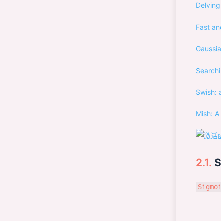
Delving
Fast an
Gaussia
Searchi
Swish: 
Mish: A
S
Sigmo