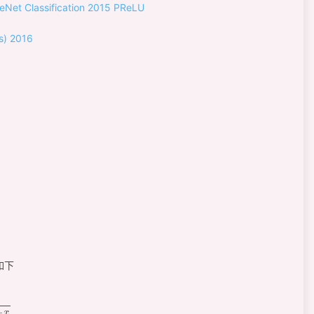
eNet Classification 2015 PReLU
s) 2016
如下
x