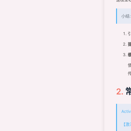
小结:
Acti
【激