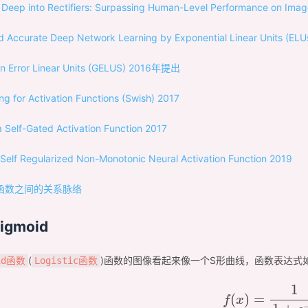
 Deep into Rectifiers: Surpassing Human-Level Performance on Imag
d Accurate Deep Network Learning by Exponential Linear Units (ELU
n Error Linear Units (GELUS) 2016年提出
ng for Activation Functions (Swish) 2017
a Self-Gated Activation Function 2017
 Self Regularized Non-Monotonic Neural Activation Function 2019
igmoid
(
)函数的图像看起来像一个S形曲线，函数表达式
id函数
Logistic函数
f
(
x
)
=
1
1
+
e
−