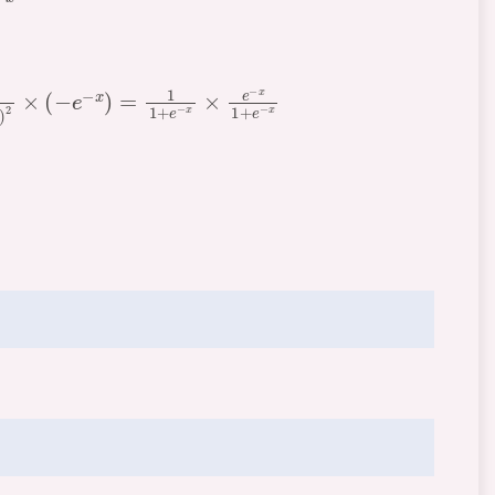
(
1
+
e
−
x
)
1
+
e
−
x
×
1
+
e
−
x
−
1
1
+
e
−
x
=
f
(
x
)
(
1
−
f
(
x
)
)