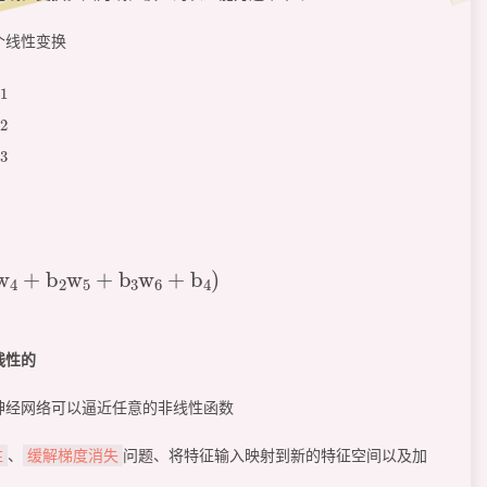
个线性变换
2
z
3
=
w
3
x
+
b
3
w
6
)
x
+
(
b
1
w
4
+
b
2
w
5
+
b
3
w
6
+
b
4
)
=
ax
+
b
线性的
神经网络可以逼近任意的非线性函数
、
问题、将特征输入映射到新的特征空间以及加
性
缓解梯度消失