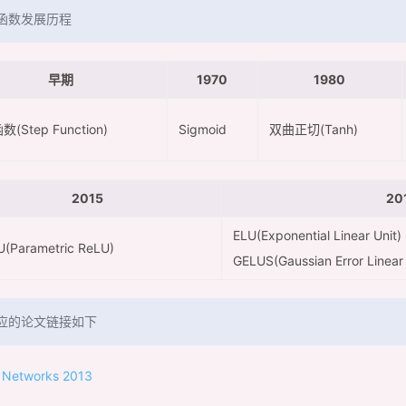
函数发展历程
早期
1970
1980
(Step Function)
Sigmoid
双曲正切(Tanh)
2015
20
ELU(Exponential Linear Unit)
(Parametric ReLU)
GELUS(Gaussian Error Linear 
应的论文链接如下
 Networks 2013