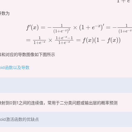
导数为
f
′
(
x
)
=
−
1
(
1
+
e
−
x
)
2
×
′
=
−
1
(
1
+
e
−
x
)
2
×
(
−
e
−
x
)
=
1
1
+
e
−
x
×
e
−
x
1
+
e
−
x
=
1
像和对应的导数图像如下图所示
映射到0到1之间的连续值，常用于二分类问题或输出层的概率预测
moid激活函数的优缺点