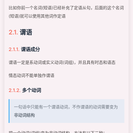
比如你前一个名词(短语)已经补充了定语从句，后面的这个名词
(短语)就可以使用其他词作定语
谓语
谓语成分
谓语一定是系动词或实义动词(词组)，并且具有时态和语态
情态动词不能单独作谓语
多个动词
一句话中只能有一个谓语动词，不作谓语的动词需要变为
非动词结构
把一个动词(词组)变为非动词结构，方法有以下三种：