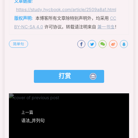
文章链接:
https://study.hycbook.com/article/2509a8a1.html
版权声明:
本博客所有文章除特别声明外，均采用
CC
BY-NC-SA 4.0
许可协议。转载请注明来自
兼一书虫
！
简单句
打赏
上一篇
语法_并列句