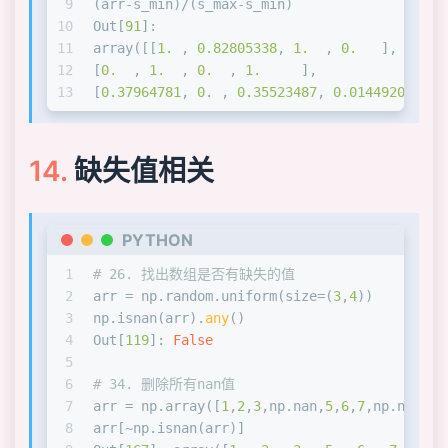
9
(arr-s_min)/(s_max-s_min)
10
Out[
91
]: 
11
array([[
1.
 , 
0.82805338
, 
1.
  , 
0.
   ],
12
[
0.
  , 
1.
  , 
0.
  , 
1.
     ],
13
[
0.37964781
, 
0.
 , 
0.35523487
, 
0.01449204
]])
缺失值相关
PYTHON
1
# 26. 找出数组是否有缺失的值
2
arr = np.random.uniform(size=(
3
,
4
))
3
np.isnan(arr).
any
()
4
Out[
119
]: 
False
5
6
# 34. 删除所有nan值
7
arr = np.array([
1
,
2
,
3
,np.nan,
5
,
6
,
7
,np.nan])
8
arr[~np.isnan(arr)]