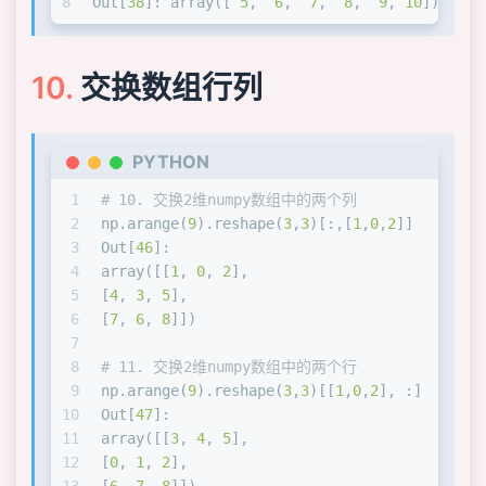
8
Out[
38
]: array([ 
5
,  
6
,  
7
,  
8
,  
9
, 
10
])
33
Out[
15
]: 
34
array([[
0
, 
1
, 
2
, 
3
, 
4
, 
1
, 
1
, 
1
, 
1
, 
1
],
35
[
5
, 
6
, 
7
, 
8
, 
9
, 
1
, 
1
, 
1
, 
1
, 
1
]])
交换数组行列
36
np.hstack([a,b])
37
Out[
16
]: 
38
array([[
0
, 
1
, 
2
, 
3
, 
4
, 
1
, 
1
, 
1
, 
1
, 
1
],
39
[
5
, 
6
, 
7
, 
8
, 
9
, 
1
, 
1
, 
1
, 
1
, 
1
]])
PYTHON
40
np.c_[a,b]
41
Out[
17
]: 
1
# 10. 交换2维numpy数组中的两个列
42
array([[
0
, 
1
, 
2
, 
3
, 
4
, 
1
, 
1
, 
1
, 
1
, 
1
],
2
np.arange(
9
).reshape(
3
,
3
)[:,[
1
,
0
,
2
]]
43
[
5
, 
6
, 
7
, 
8
, 
9
, 
1
, 
1
, 
1
, 
1
, 
1
]])
3
Out[
46
]: 
4
array([[
1
, 
0
, 
2
],
5
[
4
, 
3
, 
5
],
6
[
7
, 
6
, 
8
]])
7
8
# 11. 交换2维numpy数组中的两个行
9
np.arange(
9
).reshape(
3
,
3
)[[
1
,
0
,
2
], :]
10
Out[
47
]: 
11
array([[
3
, 
4
, 
5
],
12
[
0
, 
1
, 
2
],