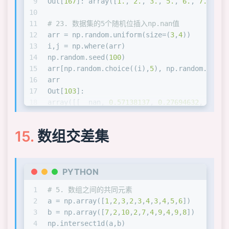
9
Out[
167
]: array([
1.
, 
2.
, 
3.
, 
5.
, 
6.
, 
7.
])
10
11
# 23. 数据集的5个随机位插入np.nan值
12
arr = np.random.uniform(size=(
3
,
4
))
13
i,j = np.where(arr)
14
np.random.seed(
100
)
15
arr[np.random.choice((i),
5
), np.random.choic
16
arr
17
Out[
103
]: 
18
array([[  nan, 
0.57138137
, 
0.27694632
, 
0.069
19
[
0.25886229
, nan,  nan, 
0.0125819
 ],
20
[ nan, 
0.06872554
,  nan, 
0.28179248
]])
数组交差集
21
np.where(np.isnan(arr))
22
Out[
105
]: (array([
0
, 
1
, 
1
, 
2
, 
2
], dtype=int6
PYTHON
1
# 5. 数组之间的共同元素
2
a = np.array([
1
,
2
,
3
,
2
,
3
,
4
,
3
,
4
,
5
,
6
])
3
b = np.array([
7
,
2
,
10
,
2
,
7
,
4
,
9
,
4
,
9
,
8
])
4
np.intersect1d(a,b)