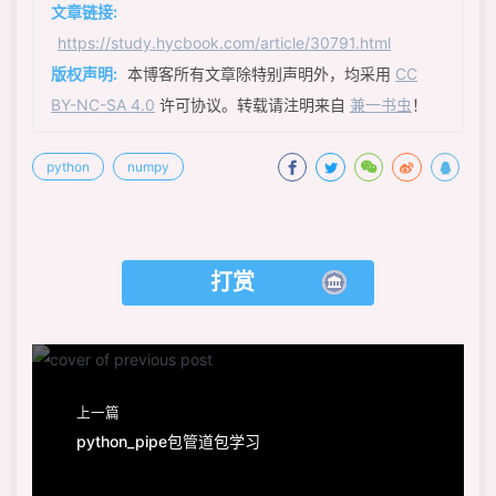
23
arr
文章链接:
24
Out[
150
]: 
https://study.hycbook.com/article/30791.html
25
array([[
0.61032815
, 
0.30900035
, 
0.69773491
, 
版权声明:
本博客所有文章除特别声明外，均采用
CC
26
 [
0.62532376
, 
0.98240783
, 
0.97650013
, 
0.1666
BY-NC-SA 4.0
许可协议。转载请注明来自
兼一书虫
！
27
 [
0.02317814
, 
0.16074455
, 
0.92349683
, 
0.9535
28
np.argmax(arr[:,
2
].astype(
'float'
) > 
0.7
)
29
Out[
151
]: 
1
python
numpy
30
31
# 35. 一维数组所有局部最大值（或峰值）
32
arr = np.array([
1
,
3
,
7
,
1
,
2
,
6
,
0
,
1
])
33
doublediff = np.diff(np.sign(np.diff(arr)))
34
peak_locations = np.where(doublediff==-
2
)[
0
]
打赏
35
peak_locations
36
Out[
180
]: array([
2
, 
5
], dtype=int64)
上一篇
python_pipe包管道包学习