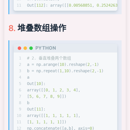
11
Out[
112
]: array([[
0.00568851
, 
0.25242635
, 
0.
堆叠数组操作
PYTHON
1
# 2. 垂直堆叠两个数组
2
a = np.arange(
10
).reshape(
2
,-
1
)
3
b = np.repeat(
1
,
10
).reshape(
2
,-
1
)
4
a
5
Out[
10
]: 
6
array([[
0
, 
1
, 
2
, 
3
, 
4
],
7
[
5
, 
6
, 
7
, 
8
, 
9
]])
8
b
9
Out[
11
]: 
10
array([[
1
, 
1
, 
1
, 
1
, 
1
],
11
[
1
, 
1
, 
1
, 
1
, 
1
]])
12
np.concatenate([a,b], axis=
0
)