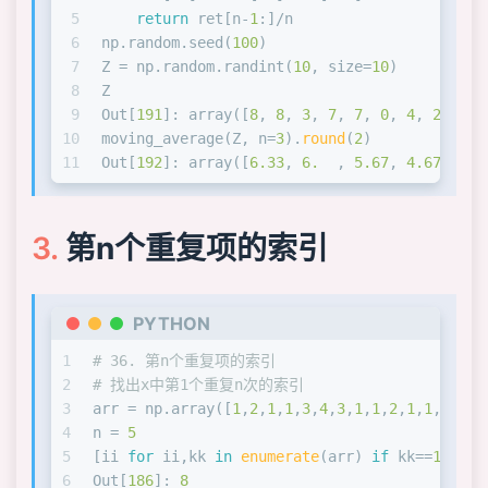
50
array([[ 
0
,  
1
,  
2
,  
3
],
5
return
 ret[n-
1
:]/n
51
    [ 
2
,  
3
,  
4
,  
5
],
6
np.random.seed(
100
)
52
     [ 
4
,  
5
,  
6
,  
7
],
7
Z = np.random.randint(
10
, size=
10
)
53
    [ 
6
,  
7
,  
8
,  
9
],
8
Z
54
    [ 
8
,  
9
, 
10
, 
11
],
9
Out[
191
]: array([
8
, 
8
, 
3
, 
7
, 
7
, 
0
, 
4
, 
2
, 
5
, 
55
    [
10
, 
11
, 
12
, 
13
]])
10
moving_average(Z, n=
3
).
round
(
2
)
56
11
Out[
192
]: array([
6.33
, 
6.
  , 
5.67
, 
4.67
, 
3.6
第n个重复项的索引
PYTHON
1
# 36. 第n个重复项的索引
2
# 找出x中第1个重复n次的索引
3
arr = np.array([
1
,
2
,
1
,
1
,
3
,
4
,
3
,
1
,
1
,
2
,
1
,
1
,
2
])
4
n = 
5
5
[ii 
for
 ii,kk 
in
enumerate
(arr) 
if
 kk==
1
][n-
1
6
Out[
186
]: 
8