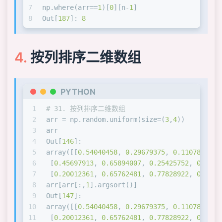
7
np.where(arr==
1
)[
0
][n-
1
]
8
Out[
187
]: 
8
按列排序二维数组
PYTHON
1
# 31. 按列排序二维数组
2
arr = np.random.uniform(size=(
3
,
4
))
3
arr
4
Out[
146
]: 
5
array([[
0.54040458
, 
0.29679375
, 
0.1107879
 , 
6
 [
0.45697913
, 
0.65894007
, 
0.25425752
, 
0.6411
7
 [
0.20012361
, 
0.65762481
, 
0.77828922
, 
0.7795
8
arr[arr[:,
1
].argsort()]
9
Out[
147
]: 
10
array([[
0.54040458
, 
0.29679375
, 
0.1107879
 , 
11
 [
0.20012361
, 
0.65762481
, 
0.77828922
, 
0.7795