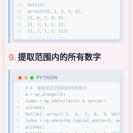
13
Out[
12
]: 
14
array([[
0
, 
1
, 
2
, 
3
, 
4
],
15
[
5
, 
6
, 
7
, 
8
, 
9
],
16
[
1
, 
1
, 
1
, 
1
, 
1
],
17
[
1
, 
1
, 
1
, 
1
, 
1
]])
18
np.vstack([a,b])
19
Out[
13
]: 
20
array([[
0
, 
1
, 
2
, 
3
, 
4
],
提取范围内的所有数字
21
[
5
, 
6
, 
7
, 
8
, 
9
],
22
[
1
, 
1
, 
1
, 
1
, 
1
],
23
[
1
, 
1
, 
1
, 
1
, 
1
]])
24
np.r_[a,b]
PYTHON
25
Out[
14
]: 
1
# 8. 提取给定范围内的所有数字
26
array([[
0
, 
1
, 
2
, 
3
, 
4
],
2
a = np.arange(
15
)
27
[
5
, 
6
, 
7
, 
8
, 
9
],
3
index = np.where((a>=
5
) & (a<=
10
))
28
[
1
, 
1
, 
1
, 
1
, 
1
],
4
a[index]
29
[
1
, 
1
, 
1
, 
1
, 
1
]])
5
Out[
36
]: array([ 
5
,  
6
,  
7
,  
8
,  
9
, 
10
])
30
6
index = np.where(np.logical_and(a>=
5
, a<=
10
))
31
# 3. 水平堆叠两个数组
7
a[index]
32
np.concatenate([a,b], axis=
1
)