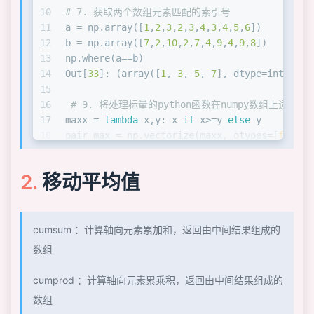
10
# 7. 获取两个数组元素匹配的索引号
11
a = np.array([
1
,
2
,
3
,
2
,
3
,
4
,
3
,
4
,
5
,
6
])
12
b = np.array([
7
,
2
,
10
,
2
,
7
,
4
,
9
,
4
,
9
,
8
])
13
np.where(a==b)
14
Out[
33
]: (array([
1
, 
3
, 
5
, 
7
], dtype=int64),)
15
16
# 9. 将处理标量的python函数在numpy数组上运行
17
maxx = 
lambda
 x,y: x 
if
 x>=y 
else
 y
18
pair_max = np.vectorize(maxx, otypes=[
float
]
19
a = np.array([
5
,
7
,
9
,
8
,
6
,
4
,
5
])
20
 b = np.array([
6
,
3
,
4
,
8
,
9
,
7
,
1
])
移动平均值
21
pair_max(a,b)
22
Out[
45
]: array([
6.
, 
7.
, 
9.
, 
8.
, 
9.
, 
7.
, 
5.
])
23
24
# 18. 导入含有数字和文本的数据集，并保持的文本完
cumsum ：计算轴向元素累加和，返回由中间结果组成的
25
 url = 
"https://archive.ics.uci.edu/ml/machi
数组
26
 irirs_ld = np.genfromtxt(url, delimiter=
','
27
cumprod ：计算轴向元素累乘积，返回由中间结果组成的
28
# 21. 计算softmax值
数组
29
def
softmax
(
x
):