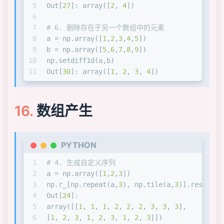
5
Out[
27
]: array([
2
, 
4
])
6
7
# 6. 删除存在于另一个数组中的元素
8
a = np.array([
1
,
2
,
3
,
4
,
5
])
9
b = np.array([
5
,
6
,
7
,
8
,
9
])
10
np.setdiff1d(a,b)
11
Out[
30
]: array([
1
, 
2
, 
3
, 
4
])
数组产生
PYTHON
1
# 4. 生成自定义序列
2
a = np.array([
1
,
2
,
3
])
3
np.r_[np.repeat(a,
3
), np.tile(a,
3
)].reshape(
4
Out[
24
]: 
5
array([[
1
, 
1
, 
1
, 
2
, 
2
, 
2
, 
3
, 
3
, 
3
],
6
[
1
, 
2
, 
3
, 
1
, 
2
, 
3
, 
1
, 
2
, 
3
]])