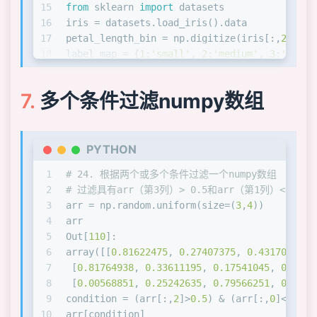
15
from
 sklearn 
import
 datasets
16
iris = datasets.load_iris().data
17
petal_length_bin = np.digitize(iris[:,
2
].ast
18
label_map = {
1
:
'small'
, 
2
:
'medium'
, 
3
:
'large
19
petal_length_cat = [label_map[x] 
for
 x 
in
 pe
20
petal_length_cat[:
4
]
多个条件过滤numpy数组
21
Out[
130
]: [
'small'
, 
'small'
, 
'small'
, 
'small
PYTHON
1
# 24. 根据两个或多个条件过滤一个numpy数组
2
# 过滤具有arr（第3列）> 0.5和arr（第1列）<0.8的
3
arr = np.random.uniform(size=(
3
,
4
))
4
arr
5
Out[
110
]: 
6
array([[
0.81622475
, 
0.27407375
, 
0.43170418
, 
7
 [
0.81764938
, 
0.33611195
, 
0.17541045
, 
0.3728
8
 [
0.00568851
, 
0.25242635
, 
0.79566251
, 
0.0152
9
condition = (arr[:,
2
]>
0.5
) & (arr[:,
0
]<
0.8
)
10
arr[condition]