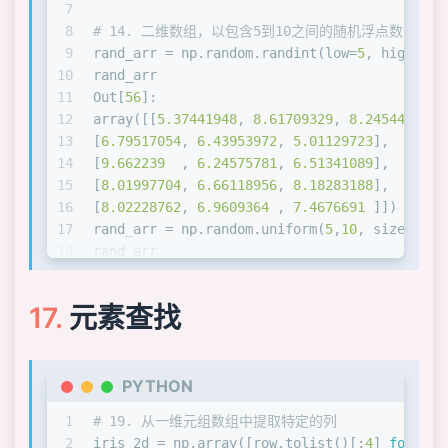
7
8
# 14. 二维数组，以包含5到10之间的随机浮点数
9
rand_arr = np.random.randint(low=
5
, high=
10
,
10
rand_arr
11
Out[
56
]: 
12
array([[
5.37441948
, 
8.61709329
, 
8.24544657
],
13
[
6.79517054
, 
6.43953972
, 
5.01129723
],
14
[
9.662239
  , 
6.24575781
, 
6.51341089
],
15
[
8.01997704
, 
6.66118956
, 
8.18283188
],
16
[
8.02228762
, 
6.9609364
 , 
7.4676691
 ]])
17
rand_arr = np.random.uniform(
5
,
10
, size=(
5
,
3
18
rand_arr
19
Out[
58
]: 
20
array([[
7.13046251
, 
7.4977751
 , 
8.55210656
],
元素查找
21
[
7.9222628
 , 
5.7828763
 , 
9.57743131
],
22
[
9.13648012
, 
5.71533963
, 
9.18622945
],
23
[
5.94241285
, 
8.08918632
, 
9.32716147
],
24
[
5.75027771
, 
8.83210586
, 
8.3991677
 ]])
PYTHON
1
# 19. 从一维元组数组中提取特定的列
2
iris_2d = np.array([row.tolist()[:
4
] 
for
 row