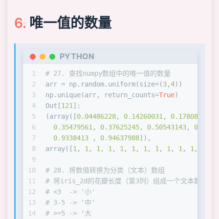
唯一值的数量
PYTHON
1
# 27. 查找numpy数组中的唯一值的数量
2
arr = np.random.uniform(size=(
3
,
4
))
3
np.unique(arr, return_counts=
True
)
4
Out[
121
]: 
5
(array([
0.04486228
, 
0.14260031
, 
0.17808099
, 
6
0.35479561
, 
0.37625245
, 
0.50543143
, 
0.5928
7
0.9338413
 , 
0.94637988
]),
8
array([
1
, 
1
, 
1
, 
1
, 
1
, 
1
, 
1
, 
1
, 
1
, 
1
, 
1
, 
1
], 
9
10
# 28. 将数值转换为分类（文本）数组
11
# 将iris_2d的花瓣长度（第3列）组成一个文本数组
12
# <3  -> '小'
13
# 3-5 -> '中'
14
# >=5 -> '大