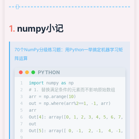
numpy小记
70个NumPy分级练习题：用Python一举搞定机器学习矩
阵运算
PYTHON
1
import
 numpy 
as
 np
2
# 1. 替换满足条件的元素而不影响原始数组
3
arr = np.arange(
10
)
4
out = np.where(arr%
2
==
1
, -
1
, arr)
5
arr
6
Out[
4
]: array([
0
, 
1
, 
2
, 
3
, 
4
, 
5
, 
6
, 
7
, 
8
, 
9
]
7
out
8
Out[
5
]: array([ 
0
, -
1
,  
2
, -
1
,  
4
, -
1
,  
6
, -
9