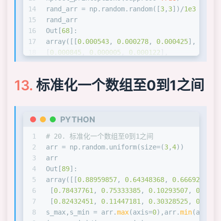
14
rand_arr = np.random.random([
3
,
3
])/
1e3
15
rand_arr
16
Out[
68
]: 
17
array([[
0.000543
, 
0.000278
, 
0.000425
],
18
[
0.000845
, 
0.000005
, 
0.000122
],
19
[
0.000671
, 
0.000826
, 
0.000137
]])
20
标准化一个数组至0到1之间
21
# 17. 限制数组输出中打印元素的数量
22
np.set_printoptions(threshold=
6
)
23
arr = np.arange(
15
)
24
arr
PYTHON
25
Out[
73
]: array([ 
0
,  
1
,  
2
, ..., 
12
, 
13
, 
14
]
1
# 20. 标准化一个数组至0到1之间
2
arr = np.random.uniform(size=(
3
,
4
))
3
arr
4
Out[
89
]: 
5
array([[
0.88959857
, 
0.64348368
, 
0.66692863
, 
6
 [
0.78437761
, 
0.75333385
, 
0.10293507
, 
0.7942
7
 [
0.82432451
, 
0.11447181
, 
0.30328525
, 
0.4176
8
s_max,s_min = arr.
max
(axis=
0
),arr.
min
(axis=
0