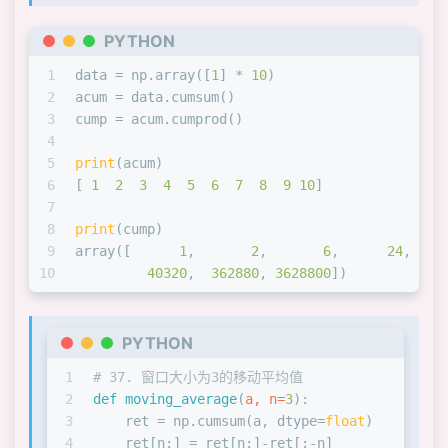
30
 ex = np.exp(x-np.
max
(x))
31
return
 ex/ex.
sum
(axis=
0
)
PYTHON
32
33
# 29. 概率抽样
1
data = np.array([
1
] * 
10
)
34
# 暂定
2
acum = data.cumsum()
35
3
cump = acum.cumprod()
36
# 33. 两个数组之间的欧氏距离
4
37
 arr = np.arange(
5
)
5
print
(acum)
38
 brr = np.arange(
4
,
9
)
6
[ 
1
2
3
4
5
6
7
8
9
10
]
39
dist = np.linalg.norm(arr-brr)
7
40
dist
8
print
(cump)
41
Out[
176
]: 
8.94427190999916
9
array([      
1
,       
2
,       
6
,      
24
,    
42
10
40320
,  
362880
, 
3628800
])
43
# 38. 不连续的日期数组。通过填补缺失的日期，使其
44
# 39. 一维数组arr，使用步长生成一个二维数组，窗
45
def
gen_strides
(
arr, stride_len=
5
, windows_l
PYTHON
46
    n_strides = ((arr.size-windows_len)//str
1
# 37. 窗口大小为3的移动平均值
47
return
 np.array([arr[s:(s+windows_len)] 
2
def
moving_average
(
a, n=
3
):
48
 gen_strides(np.arange(
15
), stride_len=
2
, wi
3
    ret = np.cumsum(a, dtype=
float
)
49
Out[
207
]: 
4
    ret[n:] = ret[n:]-ret[:-n]