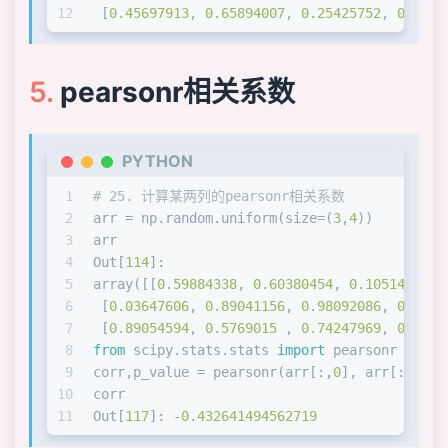
12
 [
0.45697913
, 
0.65894007
, 
0.25425752
, 
0.6411
pearsonr相关系数
PYTHON
1
# 25. 计算某两列的pearsonr相关系数
2
arr = np.random.uniform(size=(
3
,
4
))
3
arr
4
Out[
114
]: 
5
array([[
0.59884338
, 
0.60380454
, 
0.10514769
, 
6
 [
0.03647606
, 
0.89041156
, 
0.98092086
, 
0.0599
7
 [
0.89054594
, 
0.5769015
 , 
0.74247969
, 
0.6301
8
from
 scipy.stats.stats 
import
 pearsonr
9
corr,p_value = pearsonr(arr[:,
0
], arr[:,
2
])
10
corr
11
Out[
117
]: -
0.432641494562719