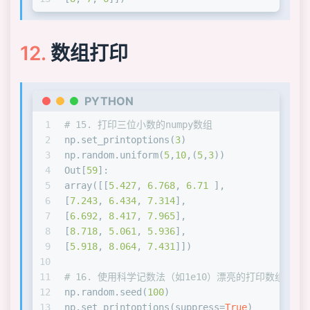
数组打印
PYTHON
1
# 15. 打印三位小数的numpy数组
2
np.set_printoptions(
3
)
3
np.random.uniform(
5
,
10
,(
5
,
3
))
4
Out[
59
]: 
5
array([[
5.427
, 
6.768
, 
6.71
 ],
6
[
7.243
, 
6.434
, 
7.314
],
7
[
6.692
, 
8.417
, 
7.965
],
8
[
8.718
, 
5.061
, 
5.936
],
9
[
5.918
, 
8.064
, 
7.431
]])
10
11
# 16. 使用科学记数法（如1e10）漂亮的打印数组rand_
12
np.random.seed(
100
)
13
np.set_printoptions(suppress=
True
)