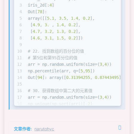
3
iris_2d[:
4
]
4
Out[
78
]: 
5
array([[
5.1
, 
3.5
, 
1.4
, 
0.2
],
6
 [
4.9
, 
3.
 , 
1.4
, 
0.2
],
7
 [
4.7
, 
3.2
, 
1.3
, 
0.2
],
8
 [
4.6
, 
3.1
, 
1.5
, 
0.2
]])
9
10
# 22. 找到数组的百分位的值
11
# 第5位和第95百分位的值
12
arr = np.random.uniform(size=(
3
,
4
))
13
np.percentile(arr, q=[
5
,
95
])
14
Out[
94
]: array([
0.31394255
, 
0.87443495
])
15
16
# 30. 获得数组中第二大的元素值
17
arr = np.random.uniform(size=(
3
,
4
))
18
np.unique(np.sort(arr))[-
2
]
19
Out[
132
]: 
0.9570126003527981
20
21
# 32. 首次出现的值大于给定值的位置
文章作者:
narutohyc
22
arr = np.random.uniform(size=(
3
,
4
))