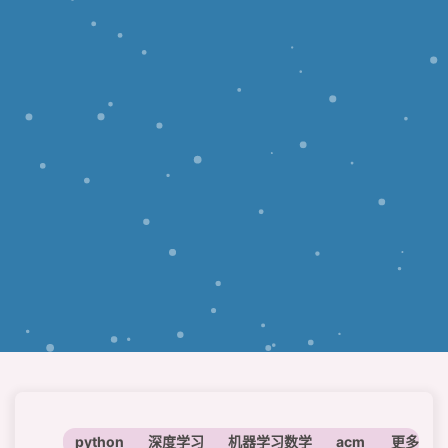
python
深度学习
机器学习数学
acm
神经网络
更多