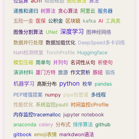
acm
位运算
动态规划
图论算法
算法
递推和递归
树算法
贪心算法
阿里云
服务器
五险一金
医保
公积金
区块链
kafka
AI
工具类
深度学习
图像分割算法
UNet
图神经网络
数据并行处理
数据加载优化
DeepSpeed多卡训练
NaN检测修复
TorchProfile
Huggingface
模型压缩
简单句
并列句
名词性从句
祈使句
演讲材料
厦门方特
旅游
作文赏析
豚妞
锻炼
python
机器学习
高斯分布
枚举
pandas
PEP增强提案
numpy
pipe包管道
多线程
性能优化
系统监控psutil
时间监控cProfile
内存监控tracemalloc
jupyter notebook
anaconda
celery
分布式
排序算法
github
gitbook
emoji表情
markdwon语法