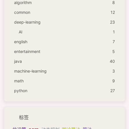
algorithm
8
common
12
deep-learning
23
AI
1
english
7
entertainment
5
java
40
machine-learning
3
math
9
python
27
标签