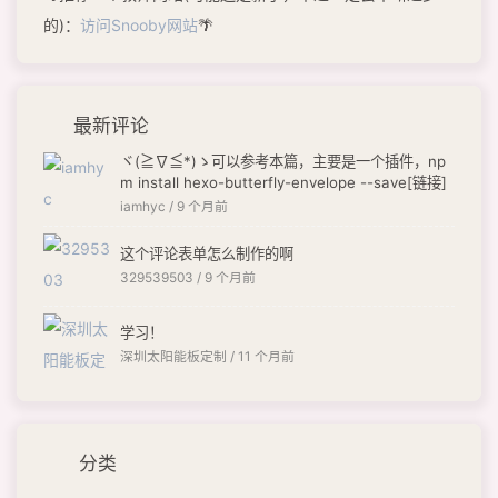
的)：
访问Snooby网站
🌴
最新评论
ヾ(≧∇≦*)ゝ可以参考本篇，主要是一个插件，np
m install hexo-butterfly-envelope --save[链接]
iamhyc /
9 个月前
这个评论表单怎么制作的啊
329539503 /
9 个月前
学习！
深圳太阳能板定制 /
11 个月前
分类