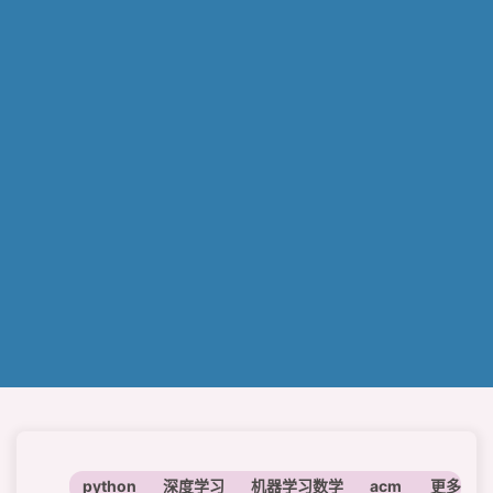
python
深度学习
机器学习数学
acm
神经网络
更多