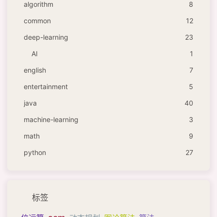
algorithm
8
common
12
deep-learning
23
AI
1
english
7
entertainment
5
java
40
machine-learning
3
math
9
python
27
标签