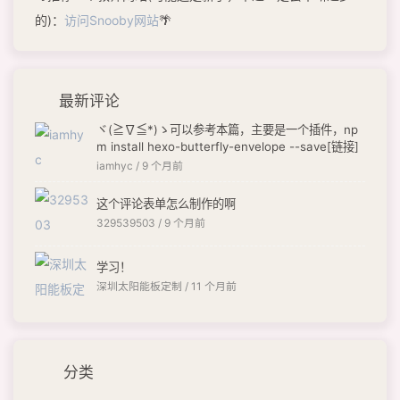
的)：
访问Snooby网站
🌴
最新评论
ヾ(≧∇≦*)ゝ可以参考本篇，主要是一个插件，np
m install hexo-butterfly-envelope --save[链接]
iamhyc /
9 个月前
这个评论表单怎么制作的啊
329539503 /
9 个月前
学习！
深圳太阳能板定制 /
11 个月前
分类