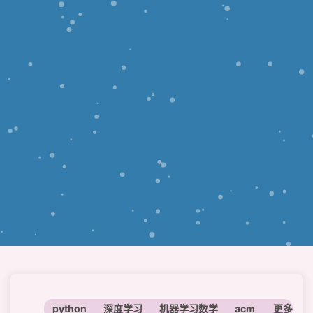
python
深度学习
机器学习数学
acm
神经网络
更多