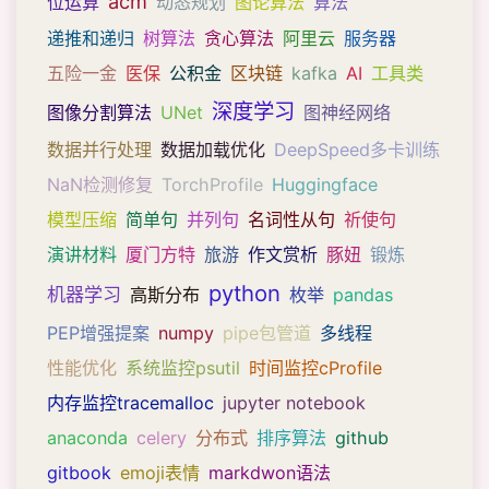
acm
位运算
动态规划
图论算法
算法
递推和递归
树算法
贪心算法
阿里云
服务器
五险一金
医保
公积金
区块链
kafka
AI
工具类
深度学习
图像分割算法
UNet
图神经网络
数据并行处理
数据加载优化
DeepSpeed多卡训练
NaN检测修复
TorchProfile
Huggingface
模型压缩
简单句
并列句
名词性从句
祈使句
演讲材料
厦门方特
旅游
作文赏析
豚妞
锻炼
python
机器学习
高斯分布
枚举
pandas
PEP增强提案
numpy
pipe包管道
多线程
性能优化
系统监控psutil
时间监控cProfile
内存监控tracemalloc
jupyter notebook
anaconda
celery
分布式
排序算法
github
gitbook
emoji表情
markdwon语法