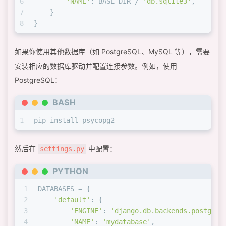
6
'NAME'
: BASE_DIR / 
'db.sqlite3'
,
7
    }
8
}
如果你使用其他数据库（如 PostgreSQL、MySQL 等），需要
安装相应的数据库驱动并配置连接参数。例如，使用
PostgreSQL：
BASH
1
pip install psycopg2
然后在
中配置：
settings.py
PYTHON
1
DATABASES = {
2
'default'
: {
3
'ENGINE'
: 
'django.db.backends.postgres
4
'NAME'
: 
'mydatabase'
,