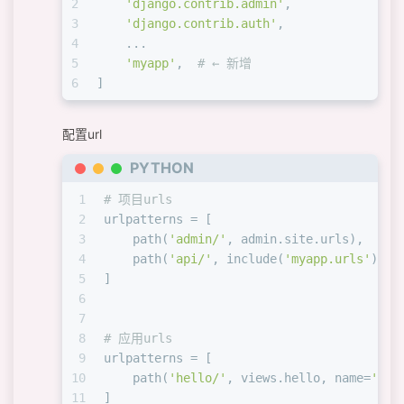
2
'django.contrib.admin'
,
3
'django.contrib.auth'
,
4
    ...
5
'myapp'
,  
# ← 新增
6
]
配置url
PYTHON
1
# 项目urls
2
urlpatterns = [
3
    path(
'admin/'
, admin.site.urls),
4
    path(
'api/'
, include(
'myapp.urls'
)), 
5
]
6
7
8
# 应用urls
9
urlpatterns = [
10
    path(
'hello/'
, views.hello, name=
'hel
11
]