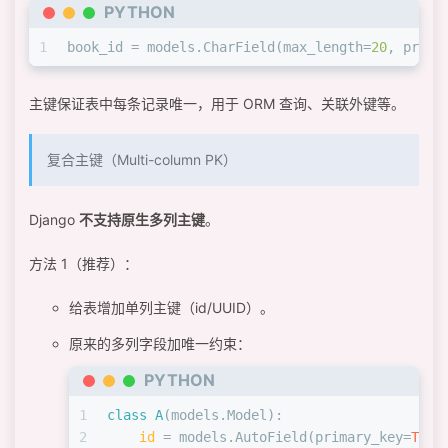
PYTHON
1
book_id = models.CharField(max_length=
20
, prima
主键保证表中每条记录唯一，用于 ORM 查询、关联外键等。
复合主键（Multi-column PK）
Django
不支持原生多列主键
。
方法 1（推荐）：
给表增加单列主键（id/UUID）。
原来的多列字段加唯一约束：
PYTHON
1
class
A
(models.Model):
2
id
 = models.AutoField(primary_key=
True