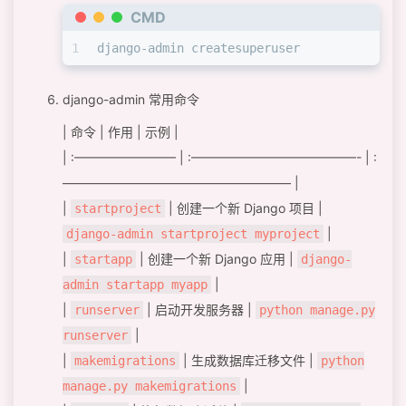
CMD
1
django-admin createsuperuser
django-admin 常用命令
| 命令 | 作用 | 示例 |
| :———————— | :—————————————- | :
—————————————————— |
|
| 创建一个新 Django 项目 |
startproject
|
django-admin startproject myproject
|
| 创建一个新 Django 应用 |
startapp
django-
|
admin startapp myapp
|
| 启动开发服务器 |
runserver
python manage.py
|
runserver
|
| 生成数据库迁移文件 |
makemigrations
python
|
manage.py makemigrations