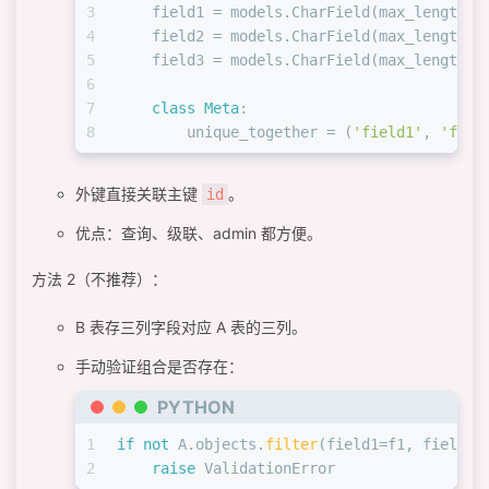
3
    field1 = models.CharField(max_length=
2
4
    field2 = models.CharField(max_length=
2
5
    field3 = models.CharField(max_length=
2
6
7
class
Meta
:
8
        unique_together = (
'field1'
, 
'fiel
外键直接关联主键
。
id
优点：查询、级联、admin 都方便。
方法 2（不推荐）：
B 表存三列字段对应 A 表的三列。
手动验证组合是否存在：
PYTHON
1
if
not
 A.objects.
filter
(field1=f1, field2=
2
raise
 ValidationError