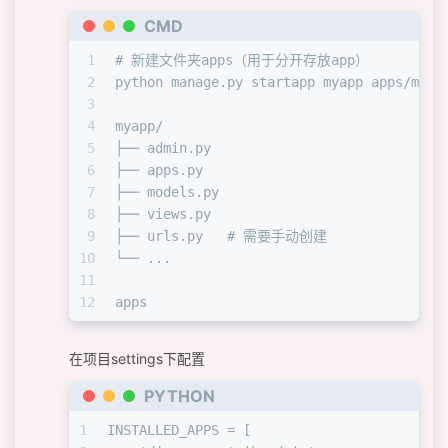
21
if
 __name__ == 
"__main__"
:
CMD
22
    host = os.getenv(
"DJANGO_HOST"
, 
"0.0.
23
    port = 
int
(os.getenv(
"DJANGO_PORT"
, 
8
1
# 新建文件夹apps（用于分开存放app）
24
    workers = 
int
(os.getenv(
"DJANGO_WORKE
2
python manage.py startapp myapp apps/myap
25
3
26
    uvicorn.run(
"django_payin.asgi:applic
4
myapp/
27
                host=host, port=port, wor
5
├── admin.py
6
├── apps.py
7
├── models.py
8
├── views.py
9
├── urls.py   # 需要手动创建
10
└── ...
11
12
apps
在项目settings下配置
PYTHON
1
INSTALLED_APPS = [