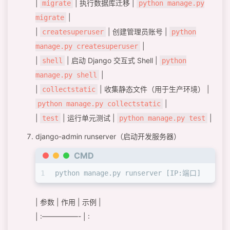
|
| 执行数据库迁移 |
migrate
python manage.py
|
migrate
|
| 创建管理员账号 |
createsuperuser
python
|
manage.py createsuperuser
|
| 启动 Django 交互式 Shell |
shell
python
|
manage.py shell
|
| 收集静态文件（用于生产环境） |
collectstatic
|
python manage.py collectstatic
|
| 运行单元测试 |
|
test
python manage.py test
django-admin runserver（启动开发服务器）
CMD
1
python manage.py runserver [IP:端口]
| 参数 | 作用 | 示例 |
| :—————- | :