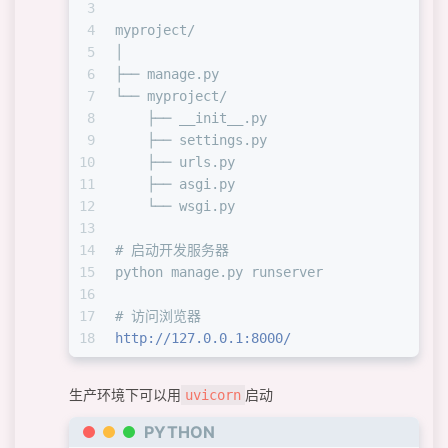
3
4
myproject/
5
│
6
├── manage.py
7
└── myproject/
8
    ├── __init__.py
9
    ├── settings.py
10
    ├── urls.py
11
    ├── asgi.py
12
    └── wsgi.py
13
14
# 启动开发服务器
15
python manage.py runserver
16
17
# 访问浏览器
18
http://127.0.0.1:8000/
生产环境下可以用
启动
uvicorn
PYTHON