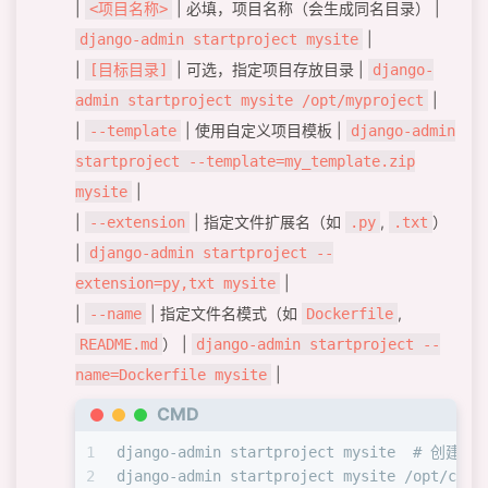
|
| 必填，项目名称（会生成同名目录） |
<项目名称>
|
django-admin startproject mysite
|
| 可选，指定项目存放目录 |
[目标目录]
django-
|
admin startproject mysite /opt/myproject
|
| 使用自定义项目模板 |
--template
django-admin
startproject --template=my_template.zip
|
mysite
|
| 指定文件扩展名（如
,
）
--extension
.py
.txt
|
django-admin startproject --
|
extension=py,txt mysite
|
| 指定文件名模式（如
,
--name
Dockerfile
） |
README.md
django-admin startproject --
|
name=Dockerfile mysite
CMD
1
django-admin startproject mysite  # 创建
2
django-admin startproject mysite /opt/co