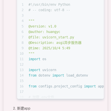
1
#!/usr/bin/env Python
2
# -- coding: utf-8 --
3
4
"""
5
@version: v1.0
6
@author: huangyc
7
@file: uvicorn_start.py
8
@Description: asgi异步服务器
9
@time: 2025/10/4 5:49
10
"""
11
import
 os
12
13
import
 uvicorn
14
from
 dotenv 
import
 load_dotenv
15
16
from
 configs.project_config 
import
 apps
17
18
# 加载.env文件
19
load_dotenv()
新建app
20