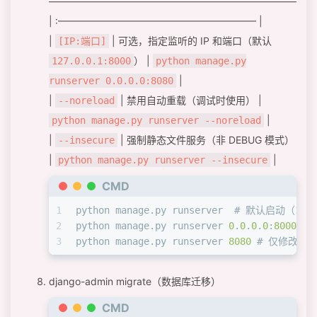
—————————————————————————
| :———————————————————— |
|
| 可选，指定监听的 IP 和端口（默认
[IP:端口]
） |
127.0.0.1:8000
python manage.py
|
runserver 0.0.0.0:8080
|
| 禁用自动重载（调试时使用） |
--noreload
|
python manage.py runserver --noreload
|
| 强制静态文件服务（非 DEBUG 模式）
--insecure
|
|
python manage.py runserver --insecure
CMD
1
python manage.py runserver  # 默认启动（
127
2
python manage.py runserver 
0
.
0
.
0
.
0
:
8000
 #
3
python manage.py runserver 
8080
 # 仅修改端
django-admin migrate（数据库迁移）
CMD