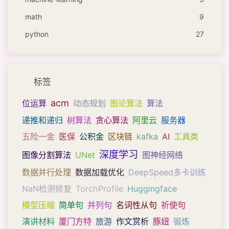
math
9
python
27
标签
acm
位运算
动态规划
图论算法
算法
递推和递归
树算法
贪心算法
阿里云
服务器
五险一金
医保
公积金
区块链
kafka
AI
工具类
深度学习
图像分割算法
UNet
图神经网络
数据并行处理
数据加载优化
DeepSpeed多卡训练
NaN检测修复
TorchProfile
Huggingface
模型压缩
简单句
并列句
名词性从句
祈使句
演讲材料
厦门方特
旅游
作文赏析
豚妞
锻炼