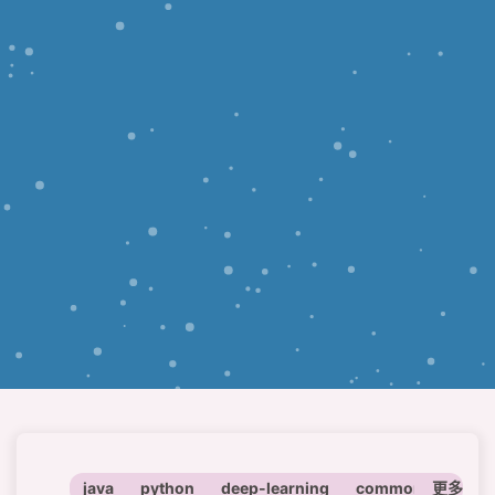
java
python
deep-learning
common
更多
math