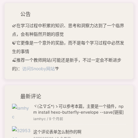
公告
🌿在学习过程中积累的知识、思考和洞察力达到了一个临界
点，会有种豁然开朗的感觉
🍃它更像是一个意外的奖励，而不是每个学习过程中必然发
生的事情
🍒推荐一个教师网站(可能还是新手，不过一定会不断进步
的)：
访问Snooby网站
🌴
最新评论
ヾ(≧∇≦*)ゝ可以参考本篇，主要是一个插件，np
m install hexo-butterfly-envelope --save[链接]
iamhyc /
9 个月前
这个评论表单怎么制作的啊