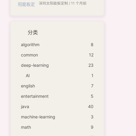
深圳太阳能板定制 /
11 个月前
分类
algorithm
8
common
12
deep-learning
23
AI
1
english
7
entertainment
5
java
40
machine-learning
3
math
9