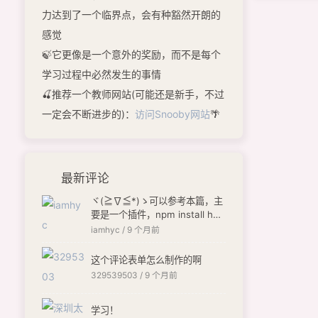
力达到了一个临界点，会有种豁然开朗的
感觉
🍃它更像是一个意外的奖励，而不是每个
学习过程中必然发生的事情
🍒推荐一个教师网站(可能还是新手，不过
一定会不断进步的)：
访问Snooby网站
🌴
最新评论
ヾ(≧∇≦*)ゝ可以参考本篇，主
要是一个插件，npm install hex
o-butterfly-envelope --save
iamhyc /
9 个月前
[链接]
这个评论表单怎么制作的啊
329539503 /
9 个月前
学习！