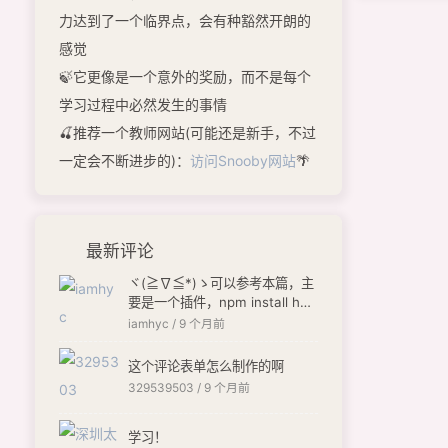
力达到了一个临界点，会有种豁然开朗的
感觉
🍃它更像是一个意外的奖励，而不是每个
学习过程中必然发生的事情
🍒推荐一个教师网站(可能还是新手，不过
一定会不断进步的)：
访问Snooby网站
🌴
最新评论
ヾ(≧∇≦*)ゝ可以参考本篇，主
要是一个插件，npm install hex
o-butterfly-envelope --save
iamhyc /
9 个月前
[链接]
这个评论表单怎么制作的啊
329539503 /
9 个月前
学习！