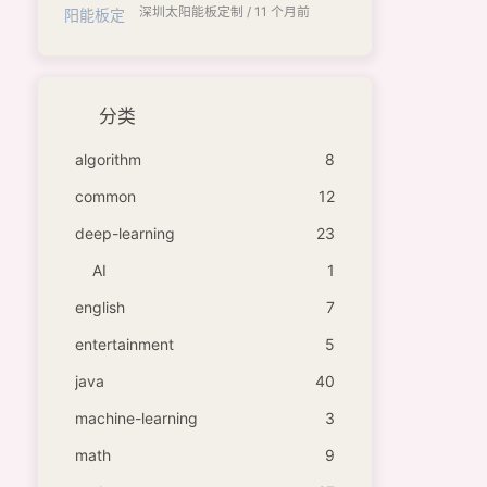
深圳太阳能板定制 /
11 个月前
分类
algorithm
8
common
12
deep-learning
23
AI
1
english
7
entertainment
5
java
40
machine-learning
3
math
9