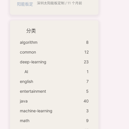
深圳太阳能板定制 /
11 个月前
分类
algorithm
8
common
12
deep-learning
23
AI
1
english
7
entertainment
5
java
40
machine-learning
3
math
9