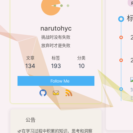
标
narutohyc
挑战时没有失败
放弃时才是失败
文章
标签
分类
134
193
10
Follow Me
公告
🌿在学习过程中积累的知识、思考和洞察