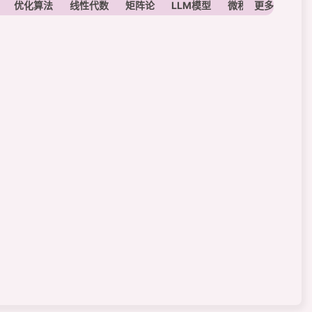
优化算法
线性代数
矩阵论
LLM模型
微积分
更多
定积分