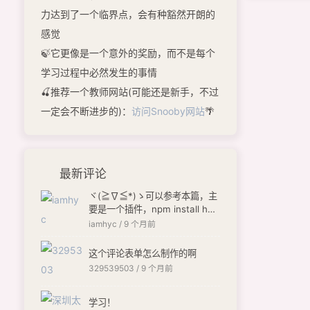
力达到了一个临界点，会有种豁然开朗的
感觉
🍃它更像是一个意外的奖励，而不是每个
学习过程中必然发生的事情
🍒推荐一个教师网站(可能还是新手，不过
一定会不断进步的)：
访问Snooby网站
🌴
最新评论
ヾ(≧∇≦*)ゝ可以参考本篇，主
要是一个插件，npm install hex
o-butterfly-envelope --save
iamhyc /
9 个月前
[链接]
这个评论表单怎么制作的啊
329539503 /
9 个月前
学习！