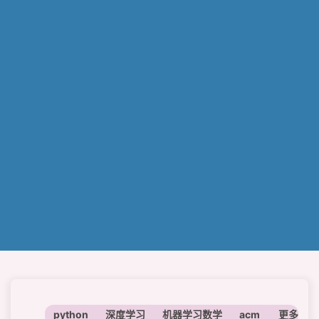
python
深度学习
机器学习数学
acm
神经网络
更多