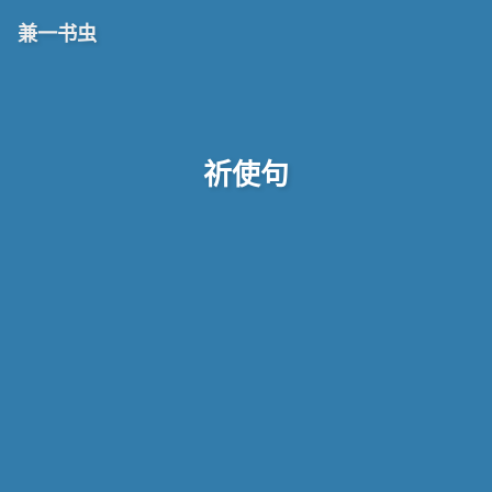
兼一书虫
祈使句