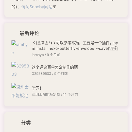
的)：
访问Snooby网站
🌴
最新评论
ヾ(≧∇≦*)ゝ可以参考本篇，主要是一个插件，np
m install hexo-butterfly-envelope --save[链接]
iamhyc /
9 个月前
这个评论表单怎么制作的啊
329539503 /
9 个月前
学习！
深圳太阳能板定制 /
11 个月前
分类