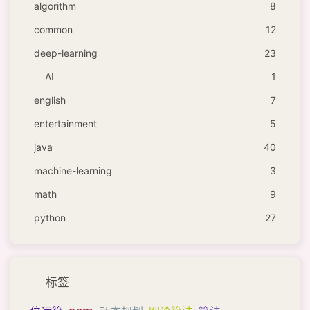
algorithm
8
common
12
deep-learning
23
AI
1
english
7
entertainment
5
java
40
machine-learning
3
math
9
python
27
标签