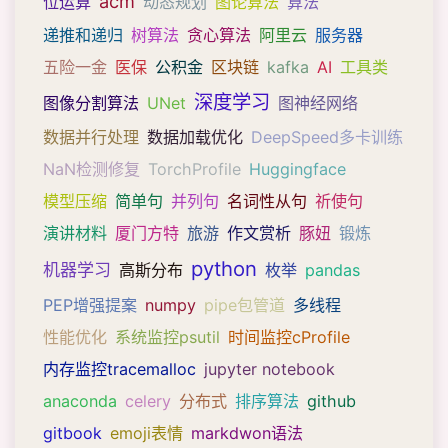
acm
位运算
动态规划
图论算法
算法
递推和递归
树算法
贪心算法
阿里云
服务器
五险一金
医保
公积金
区块链
kafka
AI
工具类
深度学习
图像分割算法
UNet
图神经网络
数据并行处理
数据加载优化
DeepSpeed多卡训练
NaN检测修复
TorchProfile
Huggingface
模型压缩
简单句
并列句
名词性从句
祈使句
演讲材料
厦门方特
旅游
作文赏析
豚妞
锻炼
python
机器学习
高斯分布
枚举
pandas
PEP增强提案
numpy
pipe包管道
多线程
性能优化
系统监控psutil
时间监控cProfile
内存监控tracemalloc
jupyter notebook
anaconda
celery
分布式
排序算法
github
gitbook
emoji表情
markdwon语法