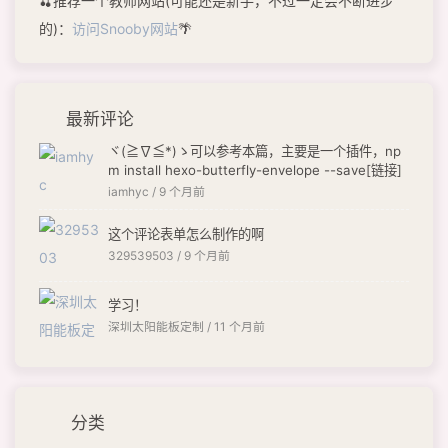
🍒推荐一个教师网站(可能还是新手，不过一定会不断进步
的)：
访问Snooby网站
🌴
最新评论
ヾ(≧∇≦*)ゝ可以参考本篇，主要是一个插件，np
m install hexo-butterfly-envelope --save[链接]
iamhyc /
9 个月前
这个评论表单怎么制作的啊
329539503 /
9 个月前
学习！
深圳太阳能板定制 /
11 个月前
分类