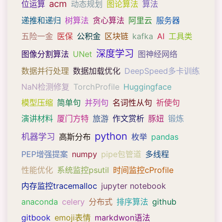
acm
位运算
动态规划
图论算法
算法
递推和递归
树算法
贪心算法
阿里云
服务器
五险一金
医保
公积金
区块链
kafka
AI
工具类
深度学习
图像分割算法
UNet
图神经网络
数据并行处理
数据加载优化
DeepSpeed多卡训练
NaN检测修复
TorchProfile
Huggingface
模型压缩
简单句
并列句
名词性从句
祈使句
演讲材料
厦门方特
旅游
作文赏析
豚妞
锻炼
python
机器学习
高斯分布
枚举
pandas
PEP增强提案
numpy
pipe包管道
多线程
性能优化
系统监控psutil
时间监控cProfile
内存监控tracemalloc
jupyter notebook
anaconda
celery
分布式
排序算法
github
gitbook
emoji表情
markdwon语法