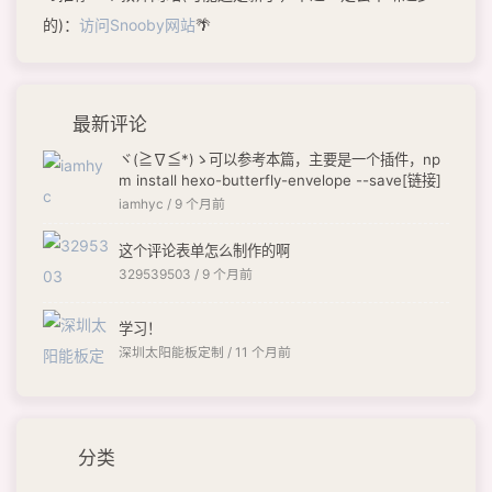
的)：
访问Snooby网站
🌴
最新评论
ヾ(≧∇≦*)ゝ可以参考本篇，主要是一个插件，np
m install hexo-butterfly-envelope --save[链接]
iamhyc /
9 个月前
这个评论表单怎么制作的啊
329539503 /
9 个月前
学习！
深圳太阳能板定制 /
11 个月前
分类