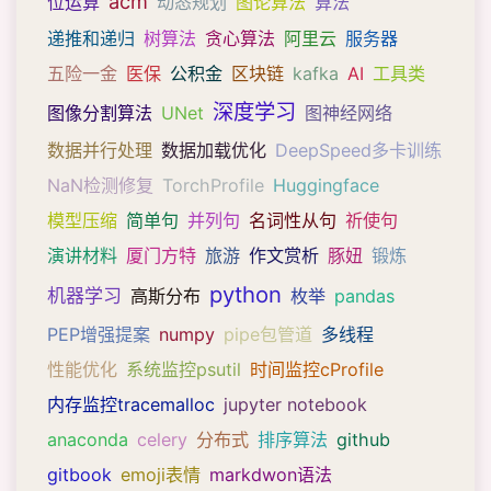
acm
位运算
动态规划
图论算法
算法
递推和递归
树算法
贪心算法
阿里云
服务器
五险一金
医保
公积金
区块链
kafka
AI
工具类
深度学习
图像分割算法
UNet
图神经网络
数据并行处理
数据加载优化
DeepSpeed多卡训练
NaN检测修复
TorchProfile
Huggingface
模型压缩
简单句
并列句
名词性从句
祈使句
演讲材料
厦门方特
旅游
作文赏析
豚妞
锻炼
python
机器学习
高斯分布
枚举
pandas
PEP增强提案
numpy
pipe包管道
多线程
性能优化
系统监控psutil
时间监控cProfile
内存监控tracemalloc
jupyter notebook
anaconda
celery
分布式
排序算法
github
gitbook
emoji表情
markdwon语法