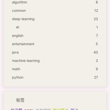
algorithm
8
common
12
deep-learning
23
AI
1
english
7
entertainment
5
java
40
machine-learning
3
math
9
python
27
标签