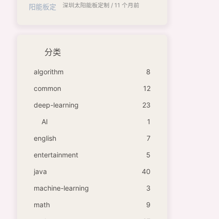
深圳太阳能板定制 /
11 个月前
分类
algorithm
8
common
12
deep-learning
23
AI
1
english
7
entertainment
5
java
40
machine-learning
3
math
9