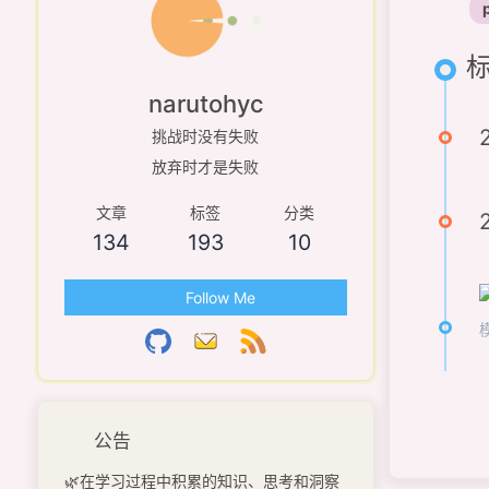
标
narutohyc
挑战时没有失败
放弃时才是失败
文章
标签
分类
134
193
10
Follow Me
公告
🌿在学习过程中积累的知识、思考和洞察