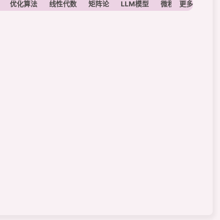
优化算法
线性代数
矩阵论
LLM模型
微积分
更多
定积分