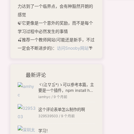
力达到了一个临界点，会有种豁然开朗的
感觉
🍃它更像是一个意外的奖励，而不是每个
学习过程中必然发生的事情
🍒推荐一个教师网站(可能还是新手，不过
一定会不断进步的)：
访问Snooby网站
🌴
最新评论
ヾ(≧∇≦*)ゝ可以参考本篇，主
要是一个插件，npm install hex
o-butterfly-envelope --save
iamhyc /
9 个月前
[链接]
这个评论表单怎么制作的啊
329539503 /
9 个月前
学习！