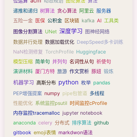
acm
位运算
动态规划
图论算法
算法
递推和递归
树算法
贪心算法
阿里云
服务器
五险一金
医保
公积金
区块链
kafka
AI
工具类
深度学习
图像分割算法
UNet
图神经网络
数据并行处理
数据加载优化
DeepSpeed多卡训练
NaN检测修复
TorchProfile
Huggingface
模型压缩
简单句
并列句
名词性从句
祈使句
演讲材料
厦门方特
旅游
作文赏析
豚妞
锻炼
python
机器学习
高斯分布
枚举
pandas
PEP增强提案
numpy
pipe包管道
多线程
性能优化
系统监控psutil
时间监控cProfile
内存监控tracemalloc
jupyter notebook
anaconda
celery
分布式
排序算法
github
gitbook
emoji表情
markdwon语法