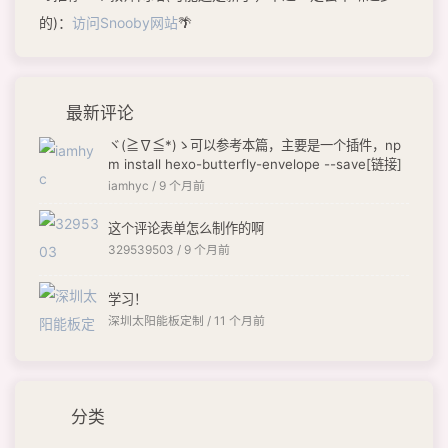
的)：
访问Snooby网站
🌴
最新评论
ヾ(≧∇≦*)ゝ可以参考本篇，主要是一个插件，np
m install hexo-butterfly-envelope --save[链接]
iamhyc /
9 个月前
这个评论表单怎么制作的啊
329539503 /
9 个月前
学习！
深圳太阳能板定制 /
11 个月前
分类