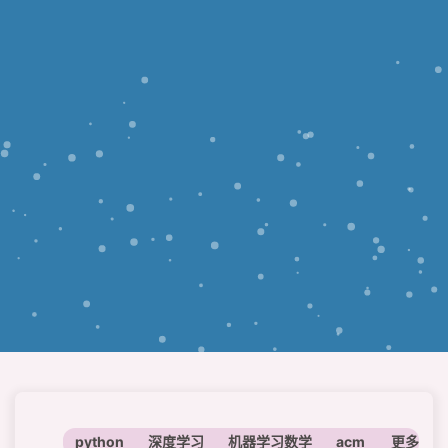
python
深度学习
机器学习数学
acm
神经网络
更多