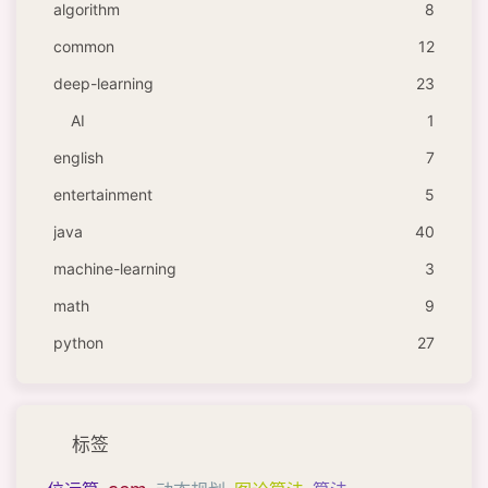
algorithm
8
common
12
deep-learning
23
AI
1
english
7
entertainment
5
java
40
machine-learning
3
math
9
python
27
标签