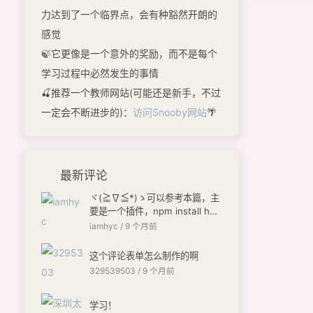
力达到了一个临界点，会有种豁然开朗的
感觉
🍃它更像是一个意外的奖励，而不是每个
学习过程中必然发生的事情
🍒推荐一个教师网站(可能还是新手，不过
一定会不断进步的)：
访问Snooby网站
🌴
最新评论
ヾ(≧∇≦*)ゝ可以参考本篇，主
要是一个插件，npm install hex
o-butterfly-envelope --save
iamhyc /
9 个月前
[链接]
这个评论表单怎么制作的啊
329539503 /
9 个月前
学习！