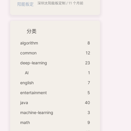
深圳太阳能板定制 /
11 个月前
分类
algorithm
8
common
12
deep-learning
23
AI
1
english
7
entertainment
5
java
40
machine-learning
3
math
9