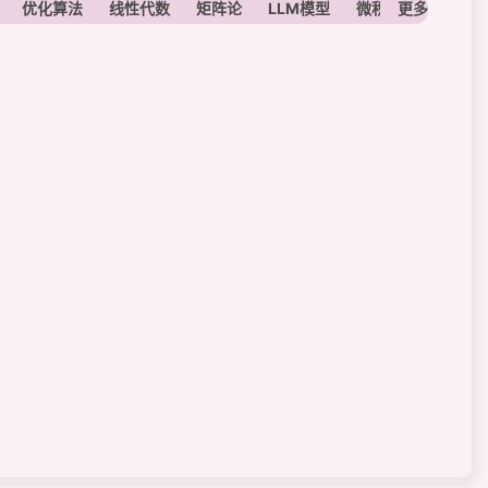
优化算法
线性代数
矩阵论
LLM模型
微积分
更多
定积分