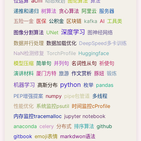
acm
位运算
动态规划
图论算法
算法
递推和递归
树算法
贪心算法
阿里云
服务器
五险一金
医保
公积金
区块链
kafka
AI
工具类
深度学习
图像分割算法
UNet
图神经网络
数据并行处理
数据加载优化
DeepSpeed多卡训练
NaN检测修复
TorchProfile
Huggingface
模型压缩
简单句
并列句
名词性从句
祈使句
演讲材料
厦门方特
旅游
作文赏析
豚妞
锻炼
python
机器学习
高斯分布
枚举
pandas
PEP增强提案
numpy
pipe包管道
多线程
性能优化
系统监控psutil
时间监控cProfile
内存监控tracemalloc
jupyter notebook
anaconda
celery
分布式
排序算法
github
gitbook
emoji表情
markdwon语法