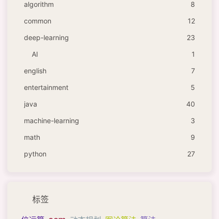
algorithm
8
common
12
deep-learning
23
AI
1
english
7
entertainment
5
java
40
machine-learning
3
math
9
python
27
标签