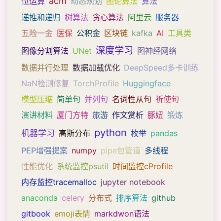
acm
位运算
动态规划
图论算法
算法
递推和递归
树算法
贪心算法
阿里云
服务器
五险一金
医保
公积金
区块链
kafka
AI
工具类
深度学习
图像分割算法
UNet
图神经网络
数据并行处理
数据加载优化
DeepSpeed多卡训练
NaN检测修复
TorchProfile
Huggingface
模型压缩
简单句
并列句
名词性从句
祈使句
演讲材料
厦门方特
旅游
作文赏析
豚妞
锻炼
python
机器学习
高斯分布
枚举
pandas
PEP增强提案
numpy
pipe包管道
多线程
性能优化
系统监控psutil
时间监控cProfile
内存监控tracemalloc
jupyter notebook
anaconda
celery
分布式
排序算法
github
gitbook
emoji表情
markdwon语法