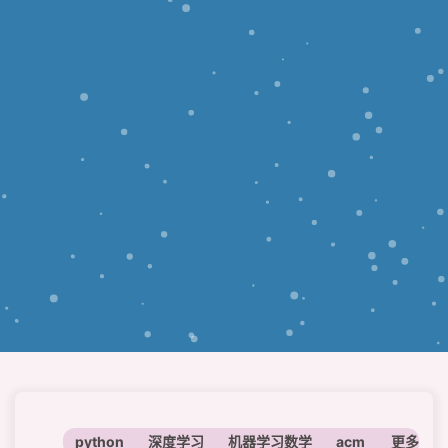
python
深度学习
机器学习数学
acm
神经网络
更多