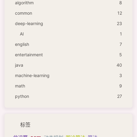
algorithm
8
common
12
deep-learning
23
AI
1
english
7
entertainment
5
java
40
machine-learning
3
math
9
python
27
标签