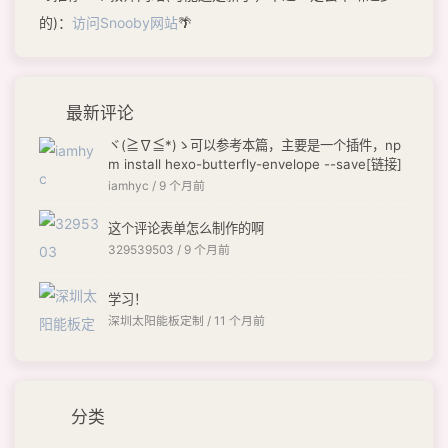
的)：
访问Snooby网站
🌴
最新评论
ヾ(≧∇≦*)ゝ可以参考本篇，主要是一个插件，np
m install hexo-butterfly-envelope --save[链接]
iamhyc /
9 个月前
这个评论表单怎么制作的啊
329539503 /
9 个月前
学习！
深圳太阳能板定制 /
11 个月前
分类