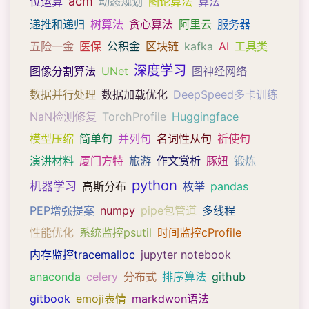
acm
位运算
动态规划
图论算法
算法
递推和递归
树算法
贪心算法
阿里云
服务器
五险一金
医保
公积金
区块链
kafka
AI
工具类
深度学习
图像分割算法
UNet
图神经网络
数据并行处理
数据加载优化
DeepSpeed多卡训练
NaN检测修复
TorchProfile
Huggingface
模型压缩
简单句
并列句
名词性从句
祈使句
演讲材料
厦门方特
旅游
作文赏析
豚妞
锻炼
python
机器学习
高斯分布
枚举
pandas
PEP增强提案
numpy
pipe包管道
多线程
性能优化
系统监控psutil
时间监控cProfile
内存监控tracemalloc
jupyter notebook
anaconda
celery
分布式
排序算法
github
gitbook
emoji表情
markdwon语法