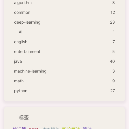
algorithm
8
common
12
deep-learning
23
AI
1
english
7
entertainment
5
java
40
machine-learning
3
math
9
python
27
标签