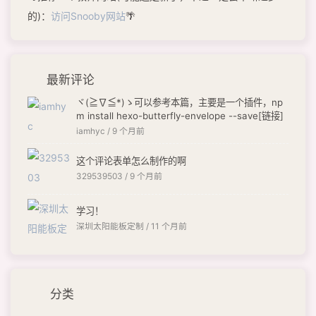
的)：
访问Snooby网站
🌴
最新评论
ヾ(≧∇≦*)ゝ可以参考本篇，主要是一个插件，np
m install hexo-butterfly-envelope --save[链接]
iamhyc /
9 个月前
这个评论表单怎么制作的啊
329539503 /
9 个月前
学习！
深圳太阳能板定制 /
11 个月前
分类